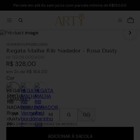
Parcele em até 6x sem juros com parcela mínima de R$150,00
ROUPAS
BLUSAS
Regata Malha Rib Nadador - Rosa Dusty
Id:
02.08.0004061
R$
328
,
00
em
2
x de
R$
164
,
00
Cor
TAMANHO
PP
P
M
G
GG
GUIA DE MEDIDAS
MEDIDAS DA MODELO
ADICIONAR À SACOLA