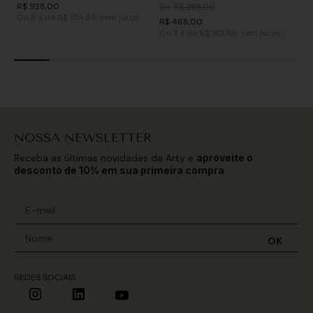
R$
928
,
00
De
R$
968
,
00
Ou
6
x
de
R$ 154,66
sem juros
R$
488
,
00
Ou
3
x
de
R$ 162,66
sem juros
NOSSA NEWSLETTER
Receba as últimas novidades da Arty e
aproveite o
desconto de 10% em sua primeira compra
.
OK
REDES SOCIAIS