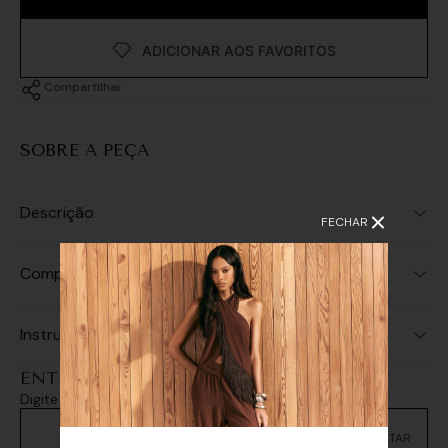
Compartilhar
SOBRE A PEÇA
Descrição
FECHAR
Composição
Instruções de Lavagem
ENTREGA E RETIRADA
Digite seu CEP e consulte as opções de entrega
Não sei meu CEP