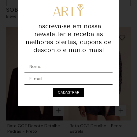
SOBREPOSIÇÕES
Eleve seu look com sofisticação e personalidade
Inscreva-se em nossa
newsletter e receba as
melhores ofertas, cupons de
desconto e muito mais!
CADASTRAR
Bata GGT Decote Detalhe
Bata GGT Detalhe - Pedra
Pedras - Preto
Estrela