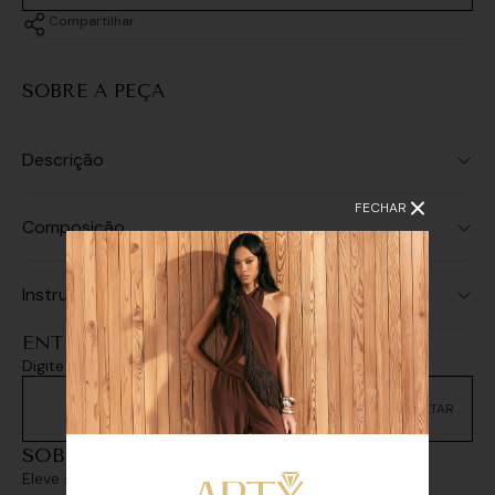
Compartilhar
SOBRE A PEÇA
Descrição
FECHAR
Composição
Instruções de Lavagem
ENTREGA E RETIRADA
Digite seu CEP e consulte as opções de entrega
Não sei meu CEP
SOBREPOSIÇÕES
Eleve seu look com sofisticação e personalidade