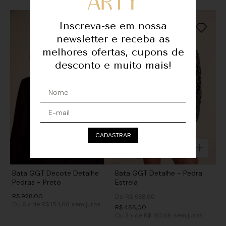
Inscreva-se em nossa
newsletter e receba as
melhores ofertas, cupons de
desconto e muito mais!
CADASTRAR
Bata GGT Decote Detalhe
Bata GGT Detalhe - Pedra
Pedras - Preto
Estrela
R$
928
,
00
De
R$
968
,
00
Ou
6
x
de
R$ 154,66
sem juros
R$
488
,
00
Ou
3
x
de
R$ 162,66
sem juros