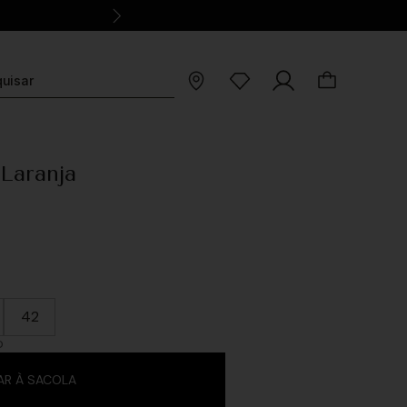
 Laranja
42
O
AR À SACOLA