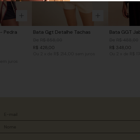
- Pedra
Bata Ggt Detalhe Tachas
Bata GGT Jab
De
R$
858
,
00
De
R$
488
,
00
R$
428
,
00
R$
348
,
00
Ou
2
x
de
R$ 214,00
sem juros
Ou
2
x
de
R$ 1
sem juros