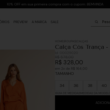
10% OFF em sua primeira compra com o cupom: BEMVINDA
Pesquisar
ÓRIOS
PREVIEW
A MARCA
SALE
ROUPAS
CALÇAS
Calça Cós Trança -
Id:
00029020
R$
578
,
00
R$
328
,
00
em
2
x de
R$
164
,
00
TAMANHO
34
36
38
40
GUIA DE MEDIDAS
MEDIDAS DA MODEL
ADICION