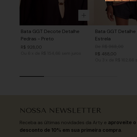
Bata GGT Decote Detalhe
Bata GGT Detalhe 
Pedras - Preto
Estrela
De
R$
968
,
00
R$
928
,
00
Ou
6
x
de
R$ 154,66
sem juros
R$
488
,
00
Ou
3
x
de
R$ 162,66
NOSSA NEWSLETTER
Receba as últimas novidades da Arty e
aproveite o
desconto de 10% em sua primeira compra
.