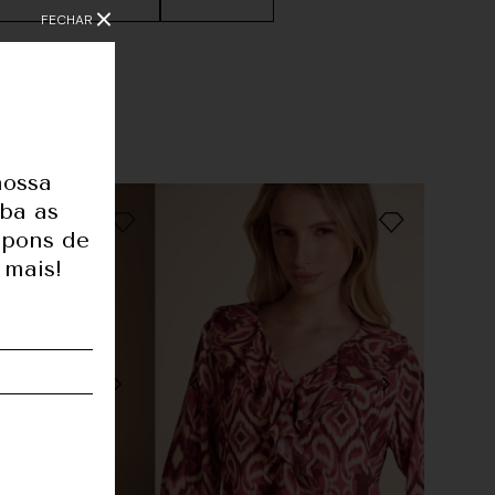
FECHAR
nossa
1,80
eba as
upons de
83
 mais!
62
91
36