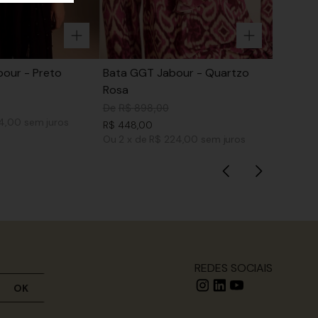
our - Preto
Bata GGT Jabour - Quartzo
Rosa
De
R$
898
,
00
74,00
sem juros
R$
448
,
00
Ou
2
x
de
R$ 224,00
sem juros
REDES SOCIAIS
OK