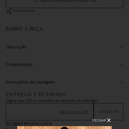
Compartilhar
SOBRE A PEÇA
Descrição
Composição
Instruções de Lavagem
ENTREGA E RETIRADA
Digite seu CEP e consulte as opções de entrega
Não sei meu CEP
FECHAR
SOBREPOSIÇÕES