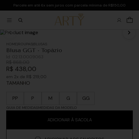
Parcele em até 6x sem juros com parcela mínima de R$150,00
ROUPAS
BLUSAS
Blusa GGT - Topázio
Id:
02.13.0009063
R$
868
,
00
R$
438
,
00
em
2
x de
R$
219
,
00
TAMANHO
PP
P
M
G
GG
GUIA DE MEDIDAS
MEDIDAS DA MODELO
ADICIONAR À SACOLA