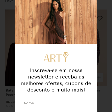
Eleve seu look com sofisticação e personalidade
Inscreva-se em nossa
newsletter e receba as
melhores ofertas, cupons de
desconto e muito mais!
Bata GGT Decote Detalhe
Bata GGT Detalhe - Pedra
Pedras - Preto
Estrela
R$
928
,
00
De
R$
968
,
00
Ou
6
x
de
R$ 154,66
sem juros
R$
488
,
00
Ou
3
x
de
R$ 162,66
sem juros