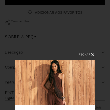
Compartilhar
SOBRE A PEÇA
Descrição
FECHAR
Composição
Instruções de Lavagem
ENTREGA E RETIRADA
Digite seu CEP e consulte as opções de entrega
Não sei meu CEP