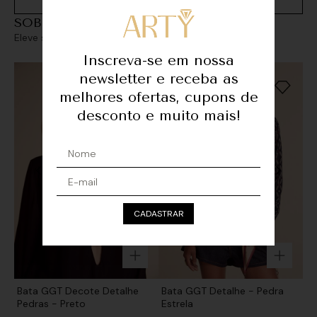
SOBREPOSIÇÕES
Eleve seu look com sofisticação e personalidade
Inscreva-se em nossa
newsletter e receba as
melhores ofertas, cupons de
desconto e muito mais!
CADASTRAR
Bata GGT Decote Detalhe
Bata GGT Detalhe - Pedra
Pedras - Preto
Estrela