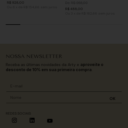
R$
928
,
00
De
R$
968
,
00
Ou
6
x
de
R$ 154,66
sem juros
R$
488
,
00
Ou
3
x
de
R$ 162,66
sem juros
NOSSA NEWSLETTER
Receba as últimas novidades da Arty e
aproveite o
desconto de 10% em sua primeira compra
.
OK
REDES SOCIAIS