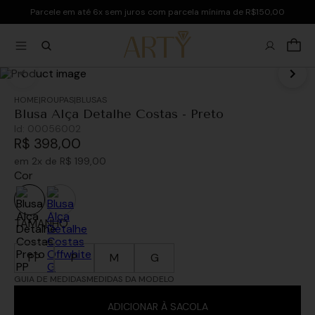
Parcele em até 6x sem juros com parcela mínima de R$150,00
ROUPAS
BLUSAS
Blusa Alça Detalhe Costas - Preto
Id:
00056002
R$
398
,
00
em
2
x de
R$
199
,
00
Cor
TAMANHO
PP
P
M
G
GUIA DE MEDIDAS
MEDIDAS DA MODELO
ADICIONAR À SACOLA