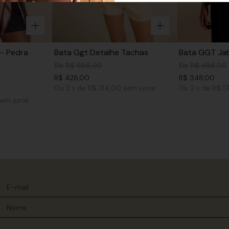
- Pedra
Bata Ggt Detalhe Tachas
Bata GGT Jab
De
R$
858
,
00
De
R$
488
,
00
R$
428
,
00
R$
348
,
00
Ou
2
x
de
R$ 214,00
sem juros
Ou
2
x
de
R$ 1
sem juros