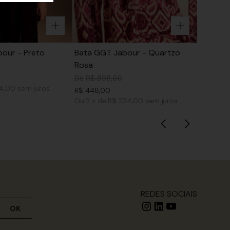
our - Preto
Bata GGT Jabour - Quartzo
Rosa
De
R$
898
,
00
74,00
sem juros
R$
448
,
00
Ou
2
x
de
R$ 224,00
sem juros
REDES SOCIAIS
OK