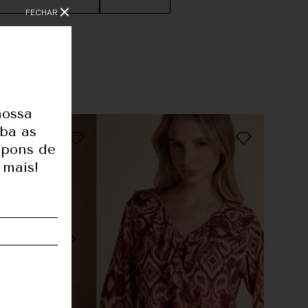
FECHAR
nossa
1,76
eba as
upons de
75
 mais!
56
86
34