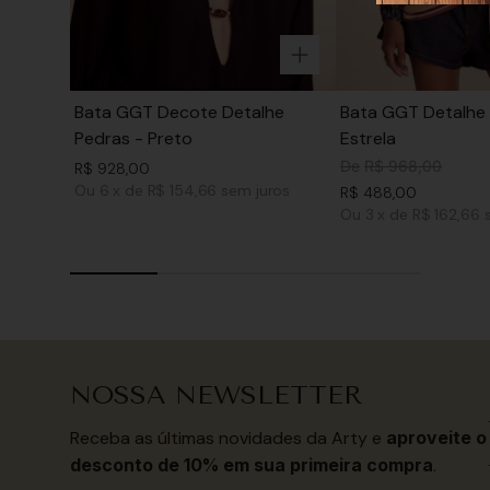
Bata GGT Decote Detalhe
Bata GGT Detalhe 
Pedras - Preto
Estrela
De
R$
968
,
00
R$
928
,
00
Ou
6
x
de
R$ 154,66
sem juros
R$
488
,
00
Ou
3
x
de
R$ 162,66
NOSSA NEWSLETTER
Receba as últimas novidades da Arty e
aproveite o
desconto de 10% em sua primeira compra
.