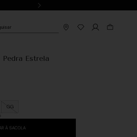
 Pedra Estrela
GG
O
AR À SACOLA