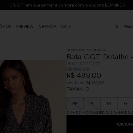
10% OFF em sua primeira compra com o cupom: BEMVINDA
Pesquisar
ÓRIOS
PREVIEW
A MARCA
SALE
ROUPAS
BLUSAS
Bata GGT Detalhe -
Id:
02.13.0001070
R$
968
,
00
R$
488
,
00
em
3
x de
R$
162
,
66
TAMANHO
PP
P
M
G
GUIA DE MEDIDAS
MEDIDAS DA MODEL
ADICION