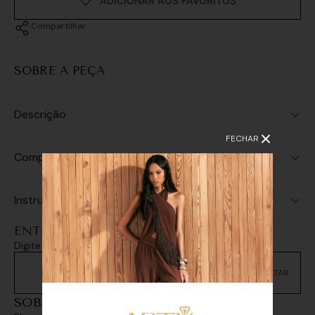
Compartilhar
SOBRE A PEÇA
Descrição
FECHAR
Composição
Instruções de Lavagem
ENTREGA E RETIRADA
Digite seu CEP e consulte as opções de entrega
Não sei meu CEP
SOBREPOSIÇÕES