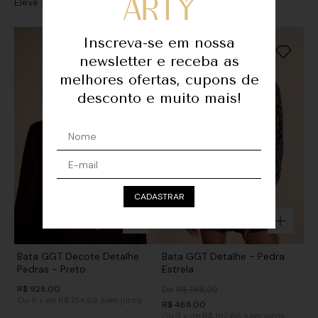
Eleve seu look com sofisticação e personalidade
Inscreva-se em nossa
newsletter e receba as
melhores ofertas, cupons de
desconto e muito mais!
CADASTRAR
Bata GGT Decote Detalhe
Bata GGT Detalhe - Pedra
Pedras - Preto
Estrela
R$
928
,
00
De
R$
968
,
00
Ou
6
x
de
R$ 154,66
sem juros
R$
488
,
00
Ou
3
x
de
R$ 162,66
sem juros