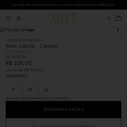
Parcele em até 6x sem juros com parcela mínima de R$150,00
ROUPAS
BLUSAS
Bata Jabour - Laranja
Id:
00028020
R$
458
,
00
R$
328
,
00
em
2
x de
R$
164
,
00
TAMANHO
P
M
G
GUIA DE MEDIDAS
MEDIDAS DA MODELO
ADICIONAR À SACOLA