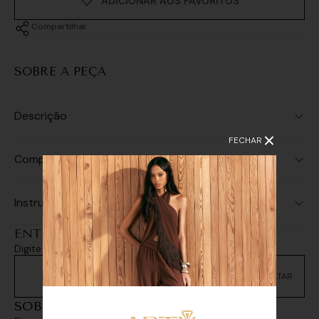
Compartilhar
SOBRE A PEÇA
Descrição
FECHAR
Composição
Instruções de Lavagem
ENTREGA E RETIRADA
Digite seu CEP e consulte as opções de entrega
Não sei meu CEP
SOBREPOSIÇÕES