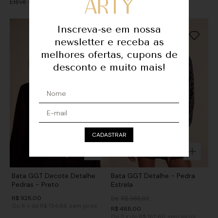
Eleve seu look com sofisticação e personalidade
Inscreva-se em nossa
newsletter e receba as
melhores ofertas, cupons de
desconto e muito mais!
CADASTRAR
Bata GGT Decote Detalhe
Bata GGT Detalhe - Pedra
Pedras - Preto
Estrela
R$
928
,
00
De
R$
968
,
00
Ou
6
x
de
R$ 154,66
sem juros
R$
488
,
00
Ou
3
x
de
R$ 162,66
sem juros