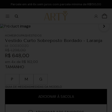
Parcele em até 6x sem juros com parcela mínima de R$150,00
ROUPAS
VESTIDOS
Vestido Curto Sobreposto Bordado - Laranja
Id:
00030020
R$
1
.
298
,
00
R$
648
,
00
em
4
x de
R$
162
,
00
TAMANHO
P
M
G
GUIA DE MEDIDAS
MEDIDAS DA MODELO
ADICIONAR À SACOLA