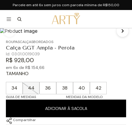
Parcele em até 6x sem juros com parcela mínima de R$150,00
ROUPAS
CALÇAS
BORDADOS
Calça GGT Ampla - Perola
Id:
03.01.0019039
R$
928
,
00
em
6
x de
R$
154
,
66
TAMANHO
34
44
36
38
40
42
GUIA DE MEDIDAS
MEDIDAS DA MODELO
ADICIONAR À SACOLA
Compartilhar