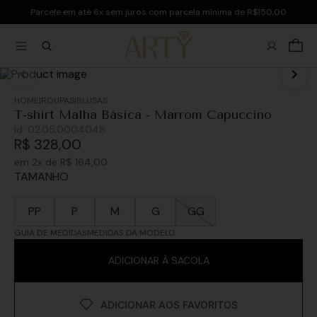
Parcele em até 6x sem juros com parcela mínima de R$150,00
ROUPAS
BLUSAS
T-shirt Malha Básica - Marrom Capuccino
Id:
02.05.0004048
R$
328
,
00
em
2
x de
R$
164
,
00
TAMANHO
PP
P
M
G
GG
GUIA DE MEDIDAS
MEDIDAS DA MODELO
ADICIONAR À SACOLA