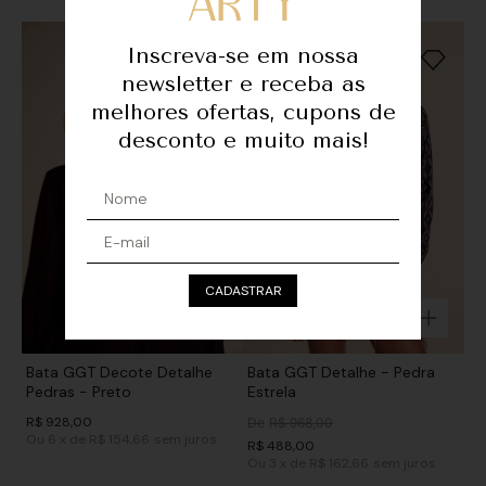
Inscreva-se em nossa
newsletter e receba as
melhores ofertas, cupons de
desconto e muito mais!
CADASTRAR
Bata GGT Decote Detalhe
Bata GGT Detalhe - Pedra
Pedras - Preto
Estrela
R$
928
,
00
De
R$
968
,
00
Ou
6
x
de
R$ 154,66
sem juros
R$
488
,
00
Ou
3
x
de
R$ 162,66
sem juros