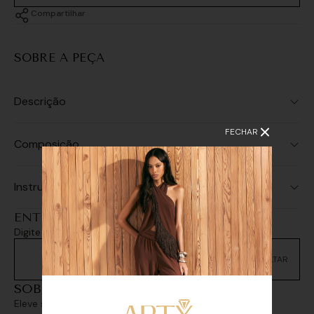
Compartilhar
SOBRE A PEÇA
Descrição
FECHAR
Composição
Instruções de Lavagem
ENTREGA E RETIRADA
Digite seu CEP e consulte as opções de entrega
Não sei meu CEP
SOBREPOSIÇÕES
Eleve seu look com sofisticação e personalidade