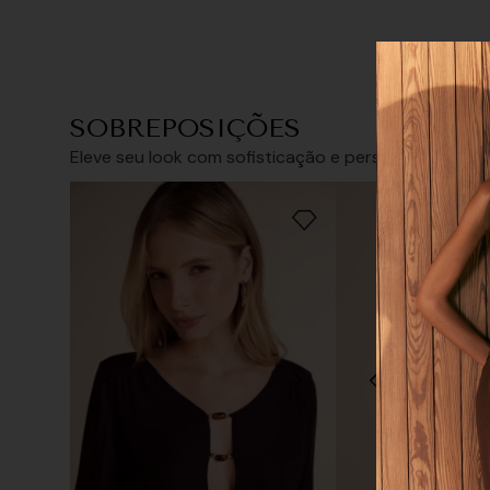
SOBREPOSIÇÕES
Tamanho
Eleve seu look com sofisticação e personalidade
34/PP
36/P
Tamanho que
38/M
40/G
42/GG