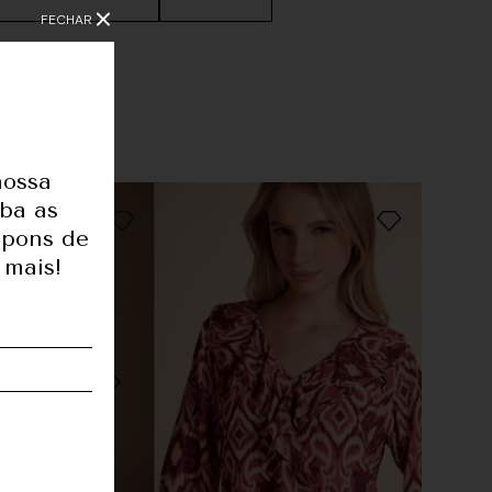
FECHAR
nossa
eba as
upons de
 mais!