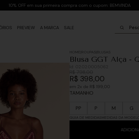
10% OFF em sua primeira compra com o cupom: BEMVINDA
Pesquisar
ÓRIOS
PREVIEW
A MARCA
SALE
ROUPAS
BLUSAS
Blusa GGT Alça - 
Id:
02.02.0005062
R$
798
,
00
R$
398
,
00
em
2
x de
R$
199
,
00
TAMANHO
PP
P
M
G
GUIA DE MEDIDAS
MEDIDAS DA MODEL
ADICION