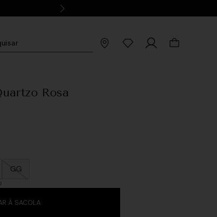
Quartzo Rosa
GG
O
AR À SACOLA