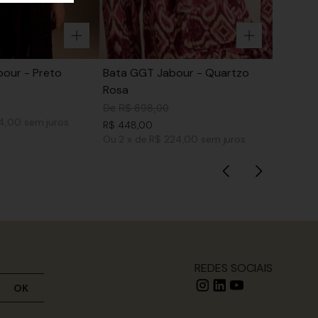
our - Preto
Bata GGT Jabour - Quartzo
Rosa
De
R$
898
,
00
74,00
sem juros
R$
448
,
00
Ou
2
x
de
R$ 224,00
sem juros
REDES SOCIAIS
OK