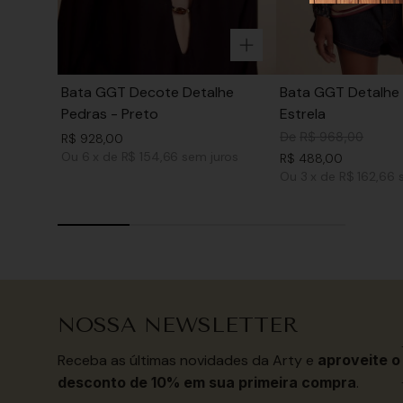
Bata GGT Decote Detalhe
Bata GGT Detalhe 
Pedras - Preto
Estrela
De
R$
968
,
00
R$
928
,
00
Ou
6
x
de
R$ 154,66
sem juros
R$
488
,
00
Ou
3
x
de
R$ 162,66
NOSSA NEWSLETTER
Receba as últimas novidades da Arty e
aproveite o
desconto de 10% em sua primeira compra
.