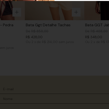
- Pedra
Bata Ggt Detalhe Tachas
Bata GGT Jab
De
R$
858
,
00
De
R$
488
,
00
R$
428
,
00
R$
348
,
00
Ou
2
x
de
R$ 214,00
sem juros
Ou
2
x
de
R$ 1
sem juros