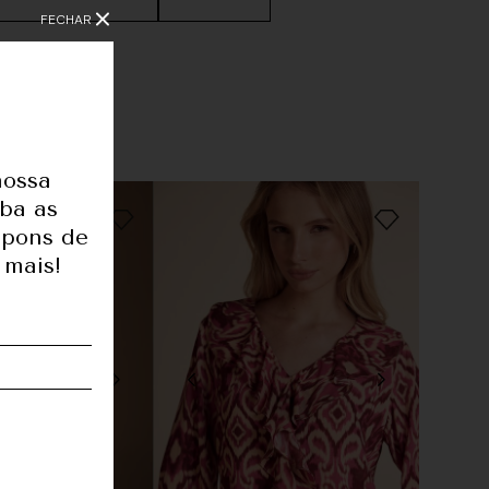
FECHAR
nossa
1,80
eba as
upons de
78
 mais!
58
91
36