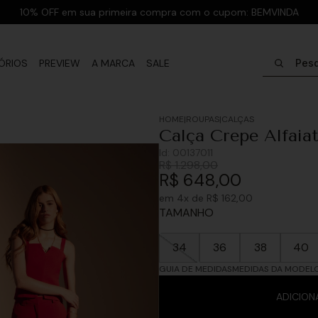
10% OFF em sua primeira compra com o cupom: BEMVINDA
Pesquisar
ÓRIOS
PREVIEW
A MARCA
SALE
ROUPAS
CALÇAS
Calça Crepe Alfaiat
Id:
00137011
R$
1
.
298
,
00
R$
648
,
00
em
4
x de
R$
162
,
00
TAMANHO
34
36
38
40
GUIA DE MEDIDAS
MEDIDAS DA MODEL
ADICION