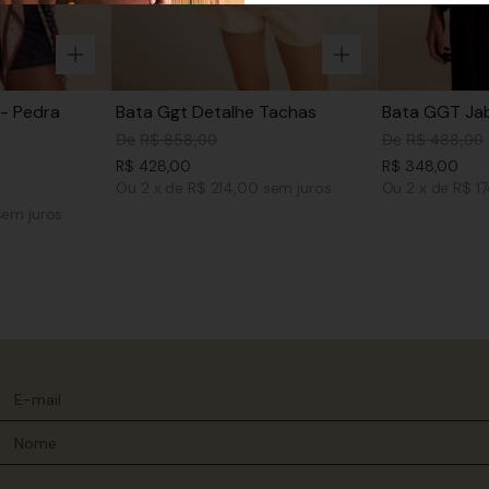
- Pedra
Bata Ggt Detalhe Tachas
Bata GGT Jab
De
R$
858
,
00
De
R$
488
,
00
R$
428
,
00
R$
348
,
00
Ou
2
x
de
R$ 214,00
sem juros
Ou
2
x
de
R$ 1
sem juros