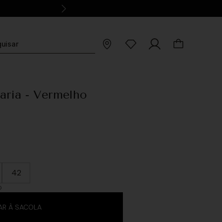
aria - Vermelho
42
O
AR À SACOLA