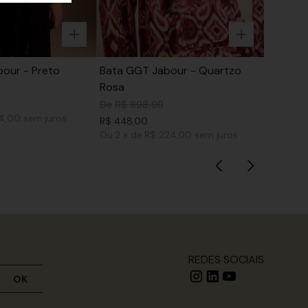
our - Preto
Bata GGT Jabour - Quartzo
Rosa
De
R$
898
,
00
74,00
sem juros
R$
448
,
00
Ou
2
x
de
R$ 224,00
sem juros
REDES SOCIAIS
OK