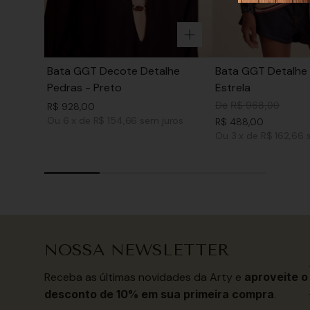
Bata GGT Decote Detalhe
Bata GGT Detalhe 
Pedras - Preto
Estrela
De
R$
968
,
00
R$
928
,
00
Ou
6
x
de
R$ 154,66
sem juros
R$
488
,
00
Ou
3
x
de
R$ 162,66
NOSSA NEWSLETTER
Receba as últimas novidades da Arty e
aproveite o
desconto de 10% em sua primeira compra
.