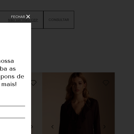
FECHAR
Não sei meu CEP
nossa
eba as
upons de
 mais!