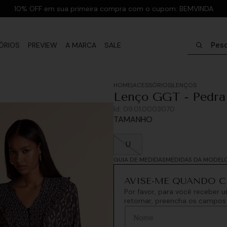
10% OFF em sua primeira compra com o cupom: BEMVINDA
Pesquisar
ÓRIOS
PREVIEW
A MARCA
SALE
ACESSÓRIOS
LENÇOS
Lenço GGT - Pedra 
Id:
09.01.0003070
TAMANHO
U
GUIA DE MEDIDAS
MEDIDAS DA MODEL
Por favor, para você receber
retornar, preencha os campos 