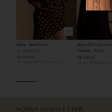
Bata - Ikat Preto
Bata GGT Decote 
Pedras - Preto
De
R$
898
,
00
R$
358
,
00
R$
928
,
00
Ou
2
x
de
R$ 179,00
sem juros
Ou
6
x
de
R$ 154,66
NOSSA NEWSLETTER