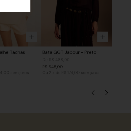
alhe Tachas
Bata GGT Jabour - Preto
De
R$
488
,
00
R$
348
,
00
14,00
sem juros
Ou
2
x
de
R$ 174,00
sem juros