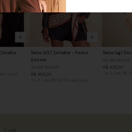
Detalhe
Bata GGT Detalhe - Pedra
Bata Ggt Det
Estrela
De
R$
858
,
00
De
R$
968
,
00
R$
428
,
00
Ou
2
x
de
R$ 2
sem juros
R$
488
,
00
Ou
3
x
de
R$ 162,66
sem juros