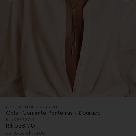
ACESSÓRIOS
COLARES
Colar Corrente Ponteiras - Dourado
Id:
00070023
R$
528
,
00
em
3
x de
R$
176
,
00