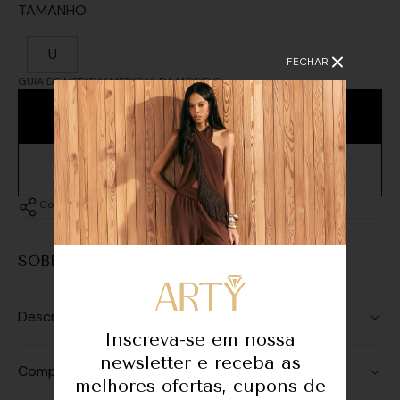
TAMANHO
U
FECHAR
GUIA DE MEDIDAS
MEDIDAS DA MODELO
ADICIONAR À SACOLA
Compartilhar
SOBRE A PEÇA
Descrição
Inscreva-se em nossa
newsletter e receba as
Composição
melhores ofertas, cupons de