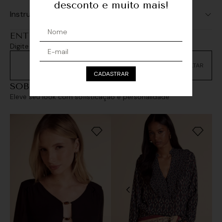
desconto e muito mais!
Instruções de Lavagem
ENTREGA E RETIRADA
Digite seu CEP e consulte as opções de entrega
Não sei meu CEP
CADASTRAR
SOBREPOSIÇÕES
Eleve seu look com sofisticação e personalidade