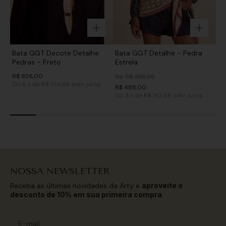
Bata GGT Decote Detalhe
Bata GGT Detalhe - Pedra
Pedras - Preto
Estrela
R$
928
,
00
De
R$
968
,
00
Ou
6
x
de
R$ 154,66
sem juros
R$
488
,
00
Ou
3
x
de
R$ 162,66
sem juros
NOSSA NEWSLETTER
Receba as últimas novidades da Arty e
aproveite o
desconto de 10% em sua primeira compra
.