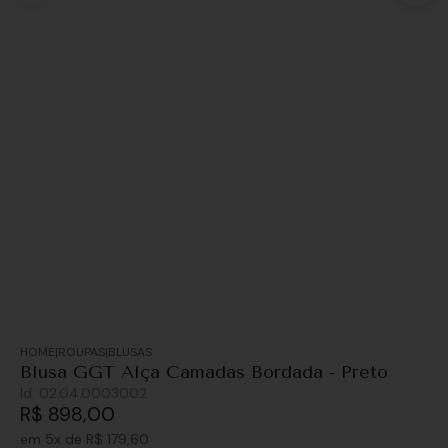
ROUPAS
BLUSAS
Blusa GGT Alça Camadas Bordada - Preto
Id:
02.04.0003002
R$
898
,
00
em
5
x de
R$
179
,
60