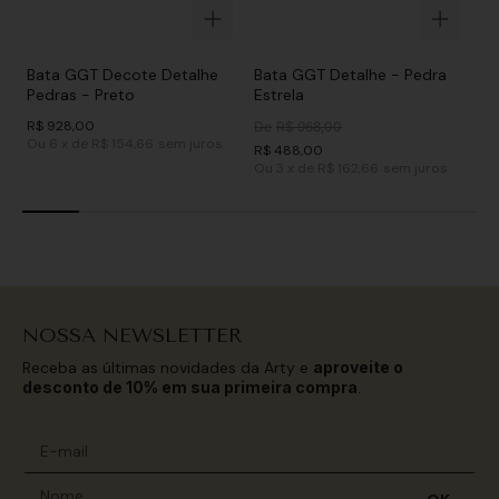
Bata GGT Decote Detalhe
Bata GGT Detalhe - Pedra
Pedras - Preto
Estrela
R$
928
,
00
De
R$
968
,
00
Ou
6
x
de
R$ 154,66
sem juros
R$
488
,
00
Ou
3
x
de
R$ 162,66
sem juros
NOSSA NEWSLETTER
Receba as últimas novidades da Arty e
aproveite o
desconto de 10% em sua primeira compra
.