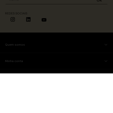
OK
REDES SOCIAIS
Quem somos
Minha conta
Ajuda
Tamanho que a modelo usa
Tamanho
Busto
Cintura
Quadril
34/PP
80
64
96