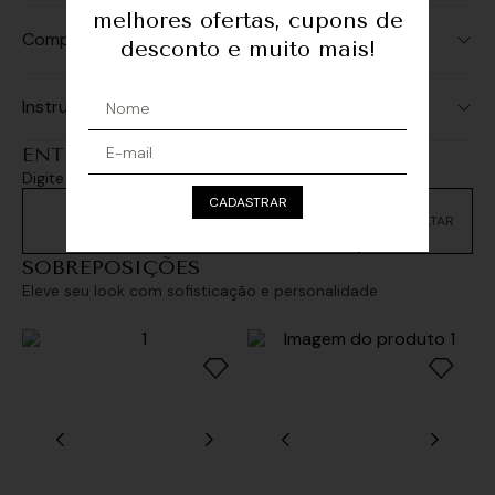
melhores ofertas, cupons de
Composição
desconto e muito mais!
Instruções de Lavagem
ENTREGA E RETIRADA
Digite seu CEP e consulte as opções de entrega
CADASTRAR
Não sei meu CEP
SOBREPOSIÇÕES
Eleve seu look com sofisticação e personalidade