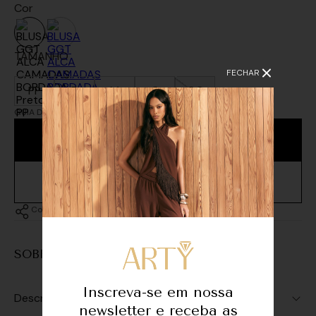
Cor
TAMANHO
FECHAR
PP
P
M
G
GG
GUIA DE MEDIDAS
MEDIDAS DA MODELO
ADICIONAR À SACOLA
Compartilhar
SOBRE A PEÇA
Inscreva-se em nossa
Descrição
newsletter e receba as