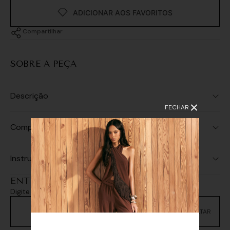
Compartilhar
SOBRE A PEÇA
Descrição
FECHAR
Composição
Instruções de Lavagem
ENTREGA E RETIRADA
Digite seu CEP e consulte as opções de entrega
Não sei meu CEP