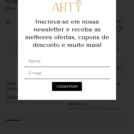
SOBREPOSIÇÕES
Eleve seu look com sofisticação e personalidade
Inscreva-se em nossa
newsletter e receba as
melhores ofertas, cupons de
desconto e muito mais!
Bata GGT Decote Detalhe
Bata GGT Detalhe - Pedra
CADASTRAR
Pedras - Preto
Estrela
R$
928
,
00
De
R$
968
,
00
Ou
6
x
de
R$ 154,66
sem juros
R$
488
,
00
Ou
3
x
de
R$ 162,66
sem juros