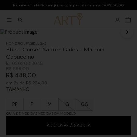
Parcele em até 6x sem juros com parcela mínima de R$150,00
ROUPAS
BLUSAS
Blusa Corset Xadrez Gales - Marrom
Capuccino
Id:
02.02.0013048
R$
898
,
00
R$
448
,
00
em
2
x de
R$
224
,
00
TAMANHO
PP
P
M
G
GG
GUIA DE MEDIDAS
MEDIDAS DA MODELO
ADICIONAR À SACOLA