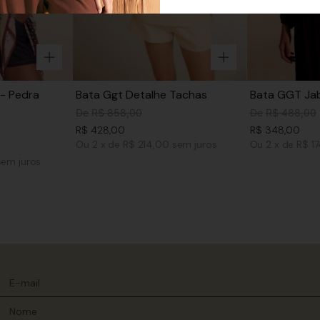
- Pedra
Bata Ggt Detalhe Tachas
Bata GGT Jab
De
R$
858
,
00
De
R$
488
,
00
R$
428
,
00
R$
348
,
00
Ou
2
x
de
R$ 214,00
sem juros
Ou
2
x
de
R$ 1
sem juros