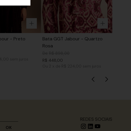
our - Preto
Bata GGT Jabour - Quartzo
Rosa
De
R$
898
,
00
74,00
sem juros
R$
448
,
00
Ou
2
x
de
R$ 224,00
sem juros
REDES SOCIAIS
OK