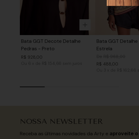
Bata GGT Decote Detalhe
Bata GGT Detalhe 
Pedras - Preto
Estrela
De
R$
968
,
00
R$
928
,
00
Ou
6
x
de
R$ 154,66
sem juros
R$
488
,
00
Ou
3
x
de
R$ 162,66
NOSSA NEWSLETTER
Receba as últimas novidades da Arty e
aproveite o