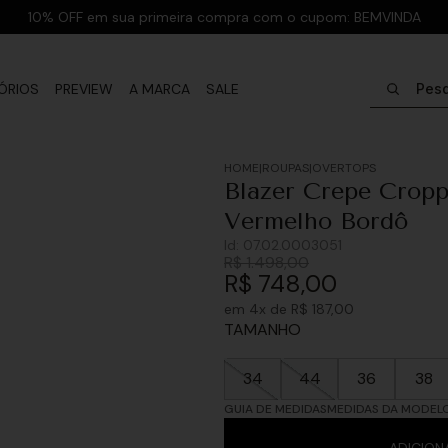
10% OFF em sua primeira compra com o cupom: BEMVINDA
Pesquisar
ÓRIOS
PREVIEW
A MARCA
SALE
ROUPAS
OVERTOPS
Blazer Crepe Croppe
Vermelho Bordô
Id:
07.02.0003051
R$
1
.
498
,
00
R$
748
,
00
em
4
x de
R$
187
,
00
TAMANHO
34
44
36
38
GUIA DE MEDIDAS
MEDIDAS DA MODEL
ADICION