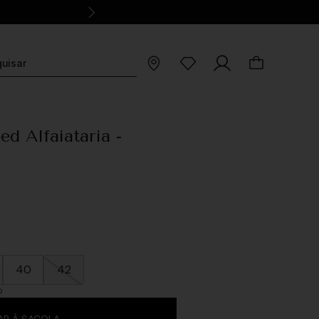
d Alfaiataria -
40
42
O
AR À SACOLA