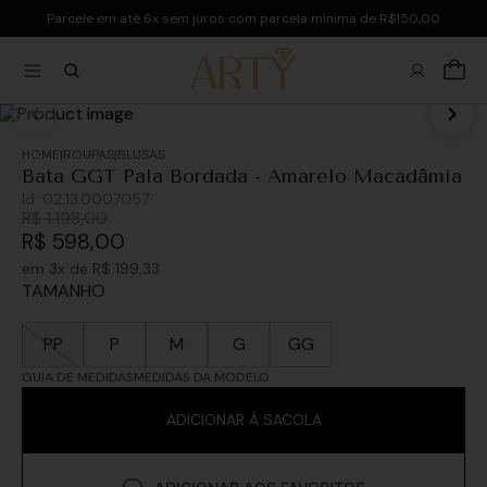
Parcele em até 6x sem juros com parcela mínima de R$150,00
ROUPAS
BLUSAS
Bata GGT Pala Bordada - Amarelo Macadâmia
Id:
02.13.0007057
R$
1
.
198
,
00
R$
598
,
00
em
3
x de
R$
199
,
33
TAMANHO
PP
P
M
G
GG
GUIA DE MEDIDAS
MEDIDAS DA MODELO
ADICIONAR À SACOLA