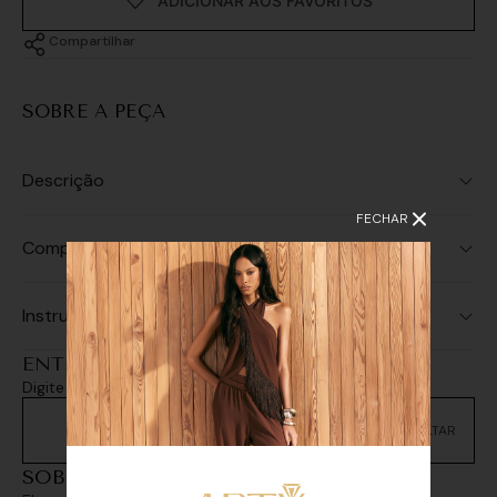
Compartilhar
SOBRE A PEÇA
Descrição
FECHAR
Composição
Instruções de Lavagem
ENTREGA E RETIRADA
Digite seu CEP e consulte as opções de entrega
Não sei meu CEP
SOBREPOSIÇÕES