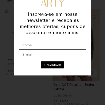
Eleve seu look com sofisticação e personalidade
Inscreva-se em nossa
newsletter e receba as
melhores ofertas, cupons de
desconto e muito mais!
Bata GGT Decote Detalhe
Pedras - Preto
CADASTRAR
R$
928
,
00
Ou
6
x
de
R$ 154,66
sem juros
Bata GGT Detalhe - Pedra
Estrela
De
R$
968
,
00
R$
488
,
00
Ou
3
x
de
R$ 162,66
sem juros